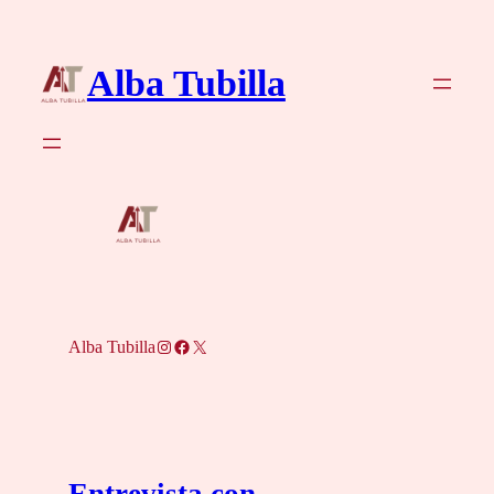
Saltar
al
Alba Tubilla
contenido
Instagram
Facebook
X
Alba Tubilla
Entrevista con