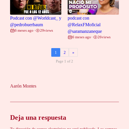
Podcast con @Worldcast_ y
podcast con
@pedrobuerbaum
@RelaxFMoficial
6 meses ago
29
views
•
@saramanzaneque
6 meses ago
26
views
•
1
2
»
Page 1 of 2
Aarón Montes
Deja una respuesta