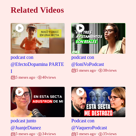
Related Videos
podcast con
podcast con
@EfectoDopamina PARTE
@IoniVoPodcast
5 meses ago
38
views
I
•
5 meses ago
40
views
•
podcast junto
Podcast con
@JuanjeDianez
@VaqueroPodcast
5 meses ago
34
views
5 meses ago
35
views
•
•