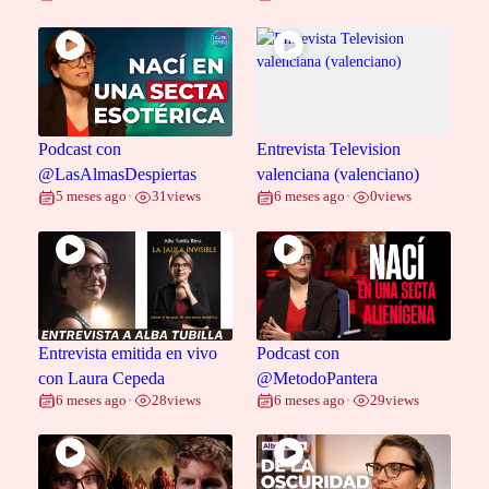
Podcast con
Entrevista Television
@LasAlmasDespiertas
valenciana (valenciano)
5 meses ago
31
views
6 meses ago
0
views
•
•
Entrevista emitida en vivo
Podcast con
con Laura Cepeda
@MetodoPantera
6 meses ago
28
views
6 meses ago
29
views
•
•