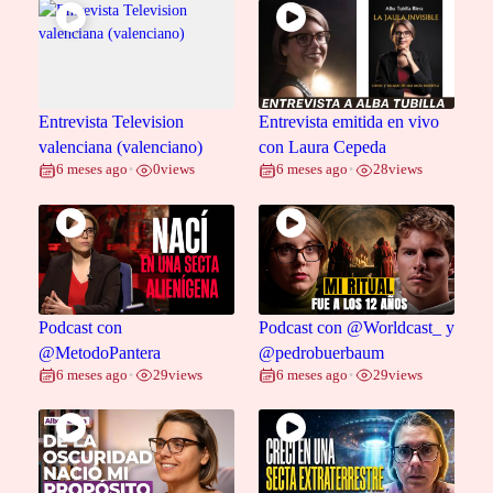
Entrevista Television
Entrevista emitida en vivo
valenciana (valenciano)
con Laura Cepeda
6 meses ago
0
views
6 meses ago
28
views
•
•
Podcast con
Podcast con @Worldcast_ y
@MetodoPantera
@pedrobuerbaum
6 meses ago
29
views
6 meses ago
29
views
•
•