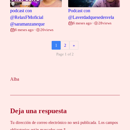
podcast con
Podcast con
@RelaxFMoficial
@Laverdadquesedesvela
6 meses ago
28
views
@saramanzaneque
•
6 meses ago
26
views
•
1
2
»
Page 1 of 2
Alba
Deja una respuesta
Tu dirección de correo electrónico no será publicada.
Los campos
obligatorios están marcados con
*