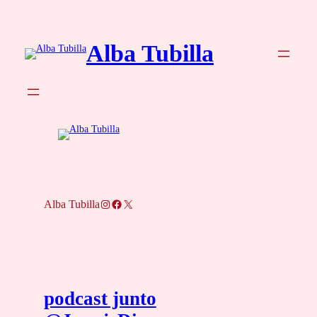
Saltar
al
Alba Tubilla
contenido
Instagram
Facebook
X
Alba Tubilla
podcast junto