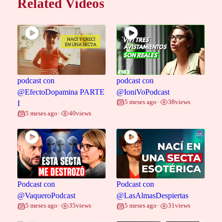
Related Videos
podcast con
podcast con
@EfectoDopamina PARTE
@IoniVoPodcast
5 meses ago
38
views
I
•
5 meses ago
40
views
•
Podcast con
Podcast con
@VaqueroPodcast
@LasAlmasDespiertas
5 meses ago
35
views
5 meses ago
31
views
•
•