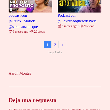
podcast con
Podcast con
@RelaxFMoficial
@Laverdadquesedesvela
6 meses ago
28
views
@saramanzaneque
•
6 meses ago
26
views
•
1
2
»
Page 1 of 2
Aarón Montes
Deja una respuesta