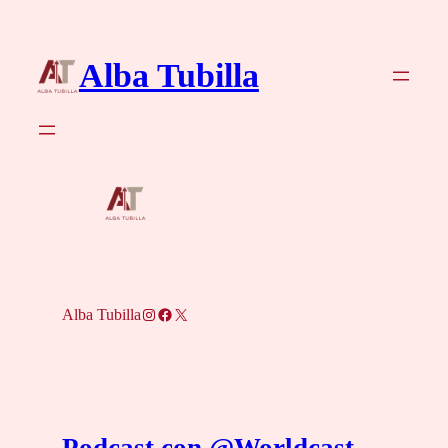
Saltar
al
Alba Tubilla
contenido
Instagram
Facebook
X
Alba Tubilla
Podcast con @Worldcast_