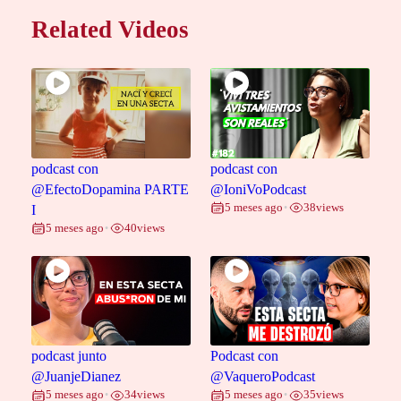
Related Videos
podcast con
podcast con
@EfectoDopamina PARTE
@IoniVoPodcast
5 meses ago
38
views
I
•
5 meses ago
40
views
•
podcast junto
Podcast con
@JuanjeDianez
@VaqueroPodcast
5 meses ago
34
views
5 meses ago
35
views
•
•