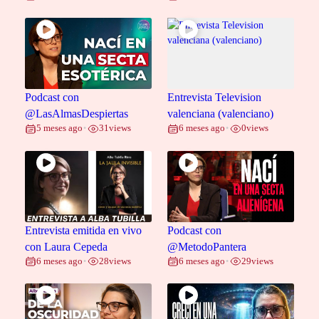
Podcast con
Entrevista Television
@LasAlmasDespiertas
valenciana (valenciano)
5 meses ago
31
views
6 meses ago
0
views
•
•
Entrevista emitida en vivo
Podcast con
con Laura Cepeda
@MetodoPantera
6 meses ago
28
views
6 meses ago
29
views
•
•