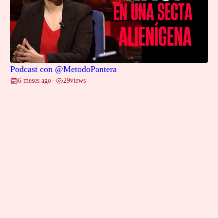
Podcast con @MetodoPantera
6 meses ago
29
views
•