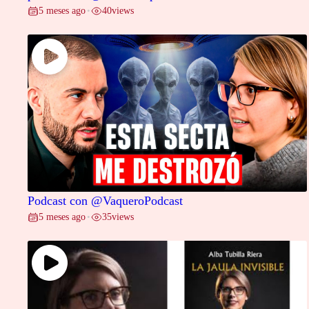
5 meses ago
40
views
•
Podcast con @VaqueroPodcast
5 meses ago
35
views
•