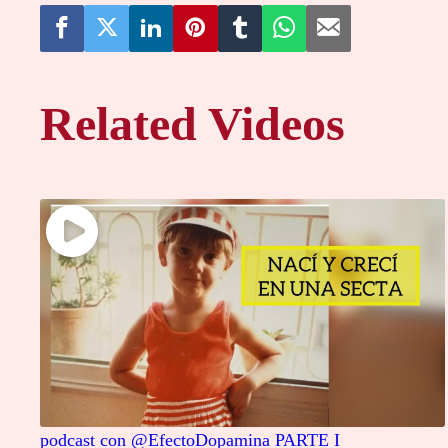
Related Videos
podcast con @EfectoDopamina PARTE I