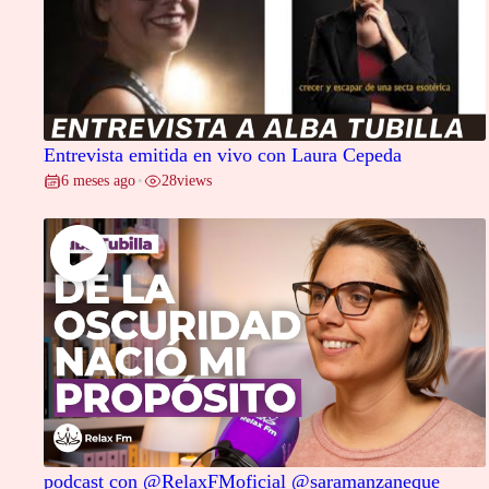
Entrevista emitida en vivo con Laura Cepeda
6 meses ago
28
views
•
podcast con @RelaxFMoficial @saramanzaneque