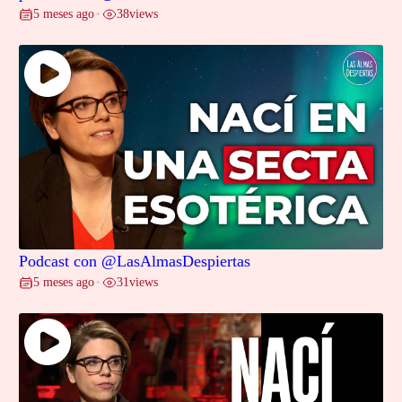
5 meses ago
38
views
•
Podcast con @LasAlmasDespiertas
5 meses ago
31
views
•