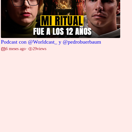
Podcast con @Worldcast_ y @pedrobuerbaum
6 meses ago
29
views
•