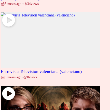
5 meses ago
34
views
•
Entrevista Television valenciana (valenciano)
6 meses ago
0
views
•