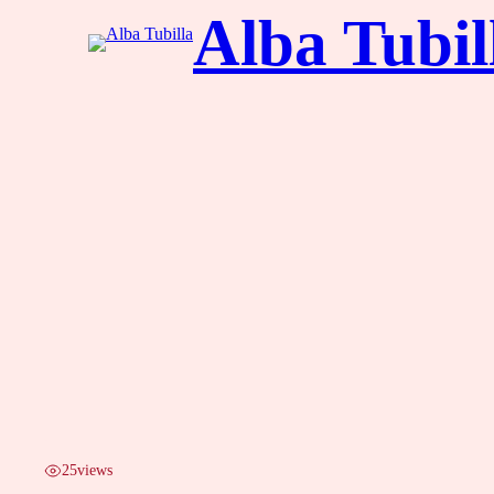
25
views