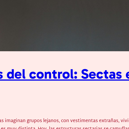
s del control: Sectas
 imaginan grupos lejanos, con vestimentas extrañas, viv