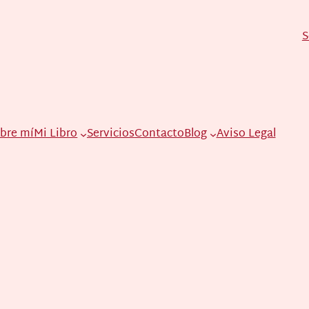
S
bre mí
Mi Libro
Servicios
Contacto
Blog
Aviso Legal