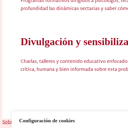
Programas formativos dirigidos a psicólogos, ter
profundidad las dinámicas sectarias y saber cómo
Divulgación y sensibiliz
Charlas, talleres y contenido educativo enfocados 
crítica, humana y bien informada sobre esta pro
Configuración de cookies
Sobre mí
Mi Libro
Servicios
Contacto
Blog
Aviso Legal